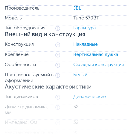
переключатся на мобильное устройство.
Производитель
JBL
Созданные для полного комфорта наушники JBL Tune
Модель
Tune 570BT
570BT оснащены Bluetooth 5.0 и позволяют
подключиться к Siri или Google без использования
Тип оборудования
Гарнитура
Внешний вид и конструкция
мобильного устройства.
Наушники JBL Tune 570BT доступны в нескольких
Конструкция
Накладные
ярких цветах и легко складываются для удобной
Крепление
Вертикальная дужка
переноски. Это универсальное решение, которое
позволяет наслаждаться музыкой в течение всего дня.
Особенности
Складная конструкция
Цвет, используемый в
Белый
оформлении
Акустические характеристики
Тип динамиков
Динамические
Диаметр динамика,
32
мм
Импеданс, Ом
32
Чувствительность, дБ
95