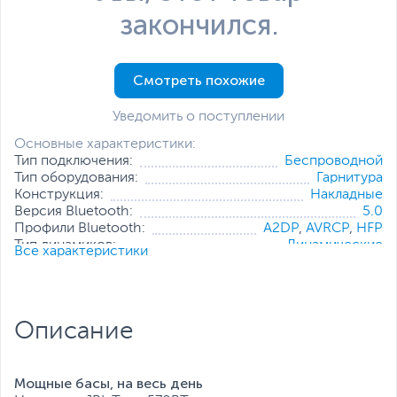
закончился.
Смотреть похожие
Уведомить о поступлении
Основные характеристики:
Тип подключения:
Беспроводной
Тип оборудования:
Гарнитура
Конструкция:
Накладные
Версия Bluetooth:
5.0
Профили Bluetooth:
A2DP
,
AVRCP
,
HFP
Тип динамиков:
Динамические
Все характеристики
Импеданс, Ом:
32
Минимальная частота наушников, Гц:
20
Максимальная частота наушников,
20
кГц:
Описание
Время работы без подзарядки, ч:
40
Особенности:
Складная конструкция
Все характеристики
Мощные басы, на весь день