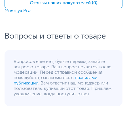
Дополнительная информация
Отзывы наших покупателей (0)
Mneniya.Pro
Регулятор громкости
На корпусе
Разъем для зарядки
USB Type-C
Время работы без
40
Вопросы и ответы о товаре
подзарядки, ч
Время зарядки, ч
2
Дополнительно
Технология JBL Pure
Bass
Вопросов еще нет, будьте первым, задайте
Звонки в режиме
вопрос о товаре. Ваш вопрос появится после
«hands-free»
модерации. Перед отправкой сообщения,
Задайте вопрос Siri или
пожалуйста, ознакомьтесь с
правилами
Hey Google
публикации
. Вам ответит наш менеджер или
Легковесная, удобная и
пользователь, купивший этот товар. Пришлем
складная конструкция
уведомление, когда поступит ответ.
Литий-ионный
аккумулятор ёмкостью
450 мАч
Функция переключения
между несколькими
устройствами