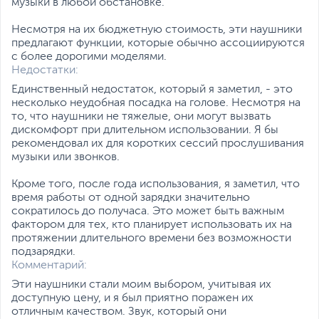
музыки в любой обстановке.
могут отличаться от указанных или могут быть изменены
производителем без отражения в каталоге интернет-магазина.
Несмотря на их бюджетную стоимость, эти наушники
предлагают функции, которые обычно ассоциируются
с более дорогими моделями.
Недостатки:
Единственный недостаток, который я заметил, - это
несколько неудобная посадка на голове. Несмотря на
то, что наушники не тяжелые, они могут вызвать
дискомфорт при длительном использовании. Я бы
рекомендовал их для коротких сессий прослушивания
музыки или звонков.
Кроме того, после года использования, я заметил, что
время работы от одной зарядки значительно
сократилось до получаса. Это может быть важным
фактором для тех, кто планирует использовать их на
протяжении длительного времени без возможности
подзарядки.
Комментарий:
Эти наушники стали моим выбором, учитывая их
доступную цену, и я был приятно поражен их
отличным качеством. Звук, который они