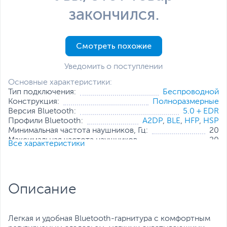
закончился.
Смотреть похожие
Уведомить о поступлении
Основные характеристики:
Тип подключения:
Беспроводной
Конструкция:
Полноразмерные
Версия Bluetooth:
5.0 + EDR
Профили Bluetooth:
A2DP
,
BLE
,
HFP
,
HSP
Минимальная частота наушников, Гц:
20
Максимальная частота наушников,
20
Все характеристики
кГц:
Время работы без подзарядки, ч:
6
Особенности:
Разъем для microSD карты
Все характеристики
Описание
Легкая и удобная Bluetooth-гарнитура с комфортным