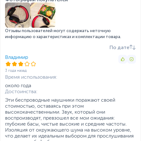
Разъем для зарядки
micro USB
Время работы без
6
подзарядки, ч
Отзывы пользователей могут содержать неточную
Дополнительно
Радиус действия - 10 м
информацию о характеристиках и комплектации товара.
Регулируемое оголовье
Размеры и вес
По дате
Владимир
Размеры упаковки (Ш х В
17 х 19.3 х 7.5 см
х Г)
3 года назад
Вес
0.14 кг
Время использования:
Вес с упаковкой
0.25 кг
около года
Заводские данные
Достоинства:
Эти беспроводные наушники поражают своей
Срок гарантии (мес.)
6
стоимостью, оставаясь при этом
высококачественными. Звук, который они
Ссылка на сайт
www.defender.ru
воспроизводят, превзошел все мои ожидания:
производителя
глубокие басы, чистые высокие и средние частоты.
Если вы заметили ошибку или неточность в описании товара,
Изоляция от окружающего шума на высоком уровне,
пожалуйста, выделите текст с ошибкой и нажмите Ctrl+Enter.
что делает их идеальным выбором для прослушивания
Xарактеристики, комплект поставки и внешний вид данного товара