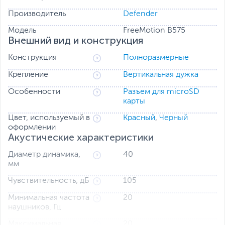
перемещаясь по комнате.
Производитель
Defender
Модель
FreeMotion B575
Внешний вид и конструкция
Конструкция
Полноразмерные
Крепление
Вертикальная дужка
Особенности
Разъем для microSD
карты
Цвет, используемый в
Красный
,
Черный
оформлении
Акустические характеристики
Диаметр динамика,
40
мм
Чувствительность, дБ
105
Минимальная частота
20
наушников, Гц
Максимальная
20