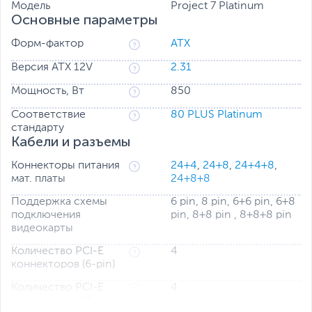
140-мм вентилятор создаёт мощный поток воздуха,
Модель
Project 7 Platinum
при этом защита от пыли и использование в
Основные параметры
конструкции гидродинамического подшипника
повышает его производительность и долговечность.
Форм-фактор
ATX
Версия ATX 12V
2.31
Мощность, Вт
850
Соответствие
80 PLUS Platinum
стандарту
Кабели и разъемы
Коннекторы питания
24+4
,
24+8
,
24+4+8
,
мат. платы
24+8+8
Поддержка схемы
6 pin, 8 pin, 6+6 pin, 6+8
подключения
pin, 8+8 pin , 8+8+8 pin
видеокарты
Количество PCI-E
4
коннекторов (6-pin)
Количество PCI-E
4
коннекторов (2-pin)