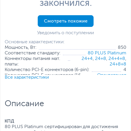
закончился.
Смотреть похожие
Уведомить о поступлении
Основные характеристики:
Мощность, Вт:
850
Соответствие стандарту:
80 PLUS Platinum
Коннекторы питания мат.
24+4
,
24+8
,
24+4+8
,
платы:
24+8+8
Количество PCI-E коннекторов (6-pin):
4
Количество PCI-E коннекторов (16-
Отсутствуют
Все характеристики
pin):
Количество SATA коннекторов:
9
Количество Molex коннекторов (4-
6
pin):
Описание
Особенности:
Модульное подключение кабелей
,
Подсветка
,
Поддержка EPS12V
,
Японские конденсаторы
КПД
Все характеристики
80 PLUS Platinum сертифицирован для достижения