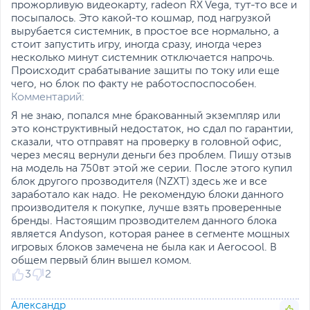
прожорливую видеокарту, radeon RX Vega, тут-то все и
при нагрузке в 60%
посыпалось. Это какой-то кошмар, под нагрузкой
Использование в
вырубается системник, в простое все нормально, а
конструкции
стоит запустить игру, иногда сразу, иногда через
гидродинамического
несколько минут системник отключается напрочь.
подшипника повышает
Происходит срабатывание защиты по току или еще
производительность и
чего, но блок по факту не работоспоспособен.
долговечность
Комментарий:
Полностью совместим с
режимом
Я не знаю, попался мне бракованный экземпляр или
энергосбережения
это конструктивный недостаток, но сдал по гарантии,
C6/C7 процессоров Intel
сказали, что отправят на проверку в головной офис,
Core
через месяц вернули деньги без проблем. Пишу отзыв
Размеры и вес
на модель на 750вт этой же серии. После этого купил
блок другого прозводителя (NZXT) здесь же и все
Длина блока питания, мм
165
заработало как надо. Не рекомендую блоки данного
производителя к покупке, лучше взять проверенные
Размеры (Ш х В х Г)
15 х 9 х 16.5 см
бренды. Настоящим прозводителем данного блока
Размеры упаковки (Ш х В
является Andyson, которая ранее в сегменте мощных
35.5 х 23 х 13.5 см
х Г)
игровых блоков замечена не была как и Aerocool. В
общем первый блин вышел комом.
Вес изделия
1.9 кг
3
2
Вес с упаковкой
3.76 кг
Александр