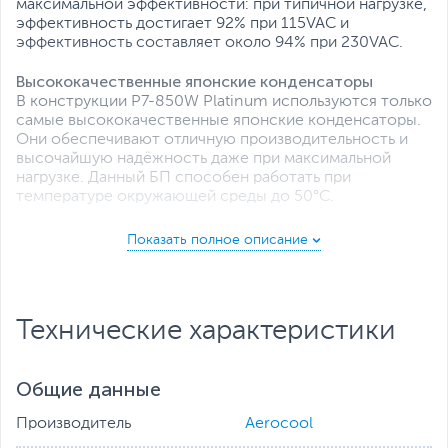
максимальной эффективности: при типичной нагрузке,
эффективность достигает 92% при 115VAC и
эффективность составляет около 94% при 230VAC.
Высококачественные японские конденсаторы
В конструкции P7-850W Platinum используются только
самые высококачественные японские конденсаторы.
Они обеспечивают отличную производительность и
высочайшую надёжность даже при максимальной
нагрузке. Данный БП способен работать при
температуре окружающей среды до 50°C.
Беззвучная работа
Вентилятор на БП начинает вращаться только когда
ваш компьютер выкладывается на полную. Он
включается при нагрузке в 60%, так что большую часть
времени вы его даже не будете слышать. Для технарей:
Технические характеристики
до достижения нагрузки в 80% вентилятор вращается
со скоростью менее 500 об/мин, т.е. чаще вего он
работает практически беззвучно.
Общие данные
140-мм вентиялятор с FDB (гидродинамическим
Производитель
Aerocool
подшипником)