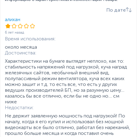
Поддержка EPS12V
,
По дате
Японские конденсаторы
Системы защиты
От повышенного тока/
алихан
напряжения (OVP), От
пониженного тока/
6 лет назад
напряжения (UVP), От
Время использования:
перегрузки (OPP/OLP),
около месяца
От перегрузки любого
Достоинства:
из выходов блока по
отдельности (OCP)
Характеристики на бумаге выглядят неплохо, как то:
стабильность напряжений под нагрузкой, куча наград
Дополнительно
RGB-подсветка с 3
железячных сайтов, необычный внешний вид,
режимами работы 16.8
полупассивный режим вентилятора, куча всех каких
млн. цветов
можно защит и т.д. то есть все, что есть у других
Для работы посветки
ведущих производителей БП, но за разумную цену...
требуется наличие хаба
казалось бы все отлично, если бы не одно но... см
P7-Hub (P7-H1) (в
ниже
комплект поставки не
Недостатки:
входит) или
Не держит заявленную мощность под нагрузкой! По
материнской платы со
началу, когда я его купил и использовал без мощной
специальным 4-
видеокарты все было отлично, работал без нареканий,
пиновым разъёмом
прошло больше месяца и когда поставил очень
Вентилятор включается