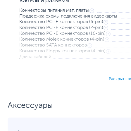
Кабели и разъемы
Коннекторы питания мат. платы
Поддержка схемы подключения видеокарты
Количество PCI-E коннекторов (6-pin)
Количество PCI-E коннекторов (2-pin)
Количество PCI-E коннекторов (16-pin)
Количество Molex коннекторов (4-pin)
Количество SATA коннекторов
Количество Floppy коннекторов (4-pin)
Длина кабелей
Электрические параметры
Входное напряжение
Входная частота
Аксессуары
Выходной ток по линии +3.3В, А
Выходной ток по линии +5В, А
Выходной ток по линии +12В, А
Система охлаждения