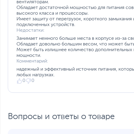
вентиляторам.
Упаковка
Обладает достаточной мощностью для питания сов
Заводские данные
высокого класса и процессоры.
Имеет защиту от перегрузок, короткого замыкания
Срок гарантии (мес.)
подключенных устройств.
Ссылка на сайт производителя
Недостатки:
Если вы заметили ошибку или неточность в описании товара, пожал
Занимает немного больше места в корпусе из-за св
Xарактеристики, комплект поставки и внешний вид данного товар
Обладает довольно большим весом, что может быть
без отражения в каталоге интернет-магазина.
Может быть излишнее количество дополнительных к
мощности.
Комментарий:
надежный и эффективный источник питания, котор
любых нагрузках.
0
0
Вопросы и ответы о товаре