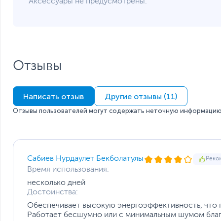
Аксессуары не предусмотрены.
Размер вентилятора
Тип подшипника вентилятора
Дополнительная информация
Время наработки на отказ (MTBF), часов
В комплекте
Особенности
Отзывы
Системы защиты
Написать отзыв
Другие отзывы (11)
Отзывы пользователей могут содержать неточную информацию 
Дополнительно
Сабиев Нурдаулет Бекболатулы
Реко
Размеры и вес
Время использования:
Длина блока питания, мм
несколько дней
Размеры (Ш х В х Г)
Достоинства:
Размеры упаковки (Ш х В х Г)
Обеспечивает высокую энергоэффективность, что п
Вес изделия
Работает бесшумно или с минимальным шумом благ
Вес с упаковкой