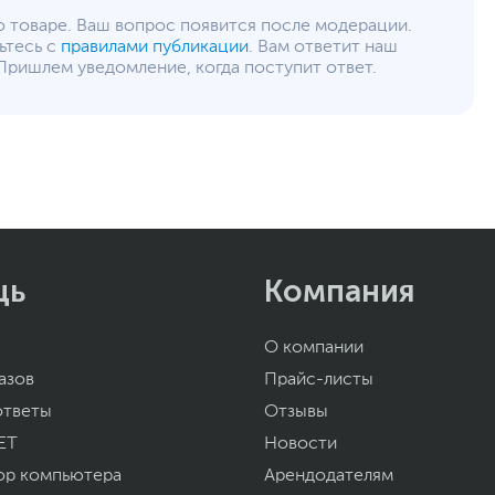
о товаре. Ваш вопрос появится после модерации.
ьтесь с
правилами публикации
. Вам ответит наш
Пришлем уведомление, когда поступит ответ.
щь
Компания
О компании
азов
Прайс-листы
ответы
Отзывы
ET
Новости
ор компьютера
Арендодателям