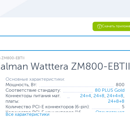
Скачать прилож
a ZM800-EBTII
alman Watttеra ZM800-EBTI
Основные характеристики:
Мощность, Вт:
800
Соответствие стандарту:
80 PLUS Gold
Коннекторы питания мат.
24+4
,
24+8
,
24+4+8
,
платы:
24+8+8
Количество PCI-E коннекторов (6-pin):
5
Количество PCI-E коннекторов (16-
Отсутствуют
Все характеристики
pin):
Количество SATA коннекторов:
8
Количество Molex коннекторов (4-
3