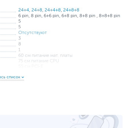
24+4
,
24+8
,
24+4+8
,
24+8+8
6 pin, 8 pin, 6+6 pin, 6+8 pin, 8+8 pin , 8+8+8 pin
5
5
Отсутствуют
3
8
1
60 см питание мат. платы
75 см питание CPU
55 см PCI-E
60 + 15 + 15 + 15 см SATA
60 + 15 + 15 + 15 см Molex
100 ~ 240 В
50 ~ 60 Гц
22
22
66