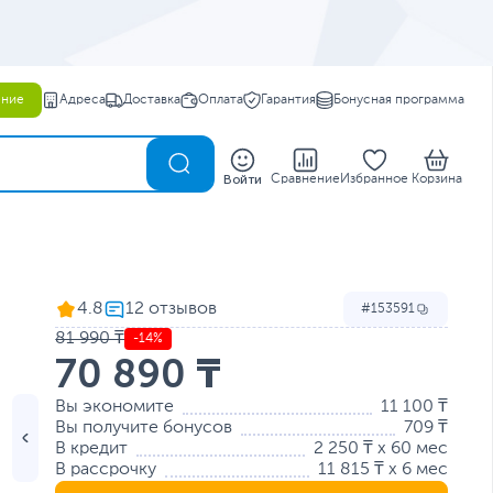
ение
Адреса
Доставка
Оплата
Гарантия
Бонусная программа
0
Войти
Сравнение
Избранное
Корзина
I
4.8
153591
81 990 ₸
-14%
70 890 ₸
Вы экономите
11 100 ₸
Вы получите бонусов
709 ₸
В кредит
2 250 ₸ x 60 мес
В рассрочку
11 815 ₸ x 6 мес