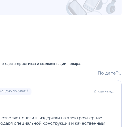
13.5 см
Двойной шарикоподшипник
100000
Кабель питания
,
Крепеж
,
Стяжки
Модульное подключение кабелей
,
Поддержка
EPS12V
,
Японские конденсаторы
От короткого замыкания (SCP), От высокой
температуры (OTP), От повышенного тока/
напряжения (OVP), От пониженного тока/
напряжения (UVP), От перегрузки (OPP/OLP), От
о характеристиках и комплектации товара.
перегрузки любого из выходов блока по
По дате
отдельности (OCP)
Мощная шина +12 В
Технология DC - DC
Плоские черные кабели
мендую покупать!
2 года назад
160
15 х 8.6 х 16 см
36 х 22 х 10 см
озволяет снизить издержки на электроэнергию.
1.6 кг
одаря специальной конструкции и качественным
3.1 кг