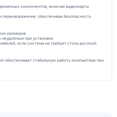
RTL
ременных компонентов, включая видеокарты
 и перенапряжения, обеспечивая безопасность
12
www.zalman.com
уйста, выделите текст с ошибкой и нажмите Ctrl+Enter.
оих размеров.
а могут отличаться от указанных или могут быть изменены производителем
 неудобным при установке.
абелей, если система не требует столь высокой
ый обеспечивает стабильную работу компьютера при