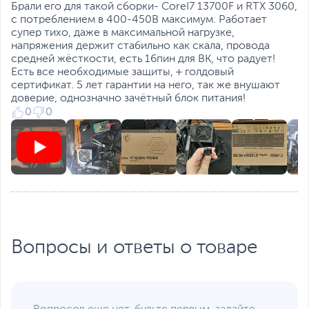
Размер вентилятора
12 см
Брали его для такой сборки- CoreI7 13700F и RTX 3060,
70%
20 дБА
, уровень шума поддерживается ниже
.
с потреблением в 400-450В максимум. Работает
Тип подшипника
Подшипник скольжения
супер тихо, даже в максимальной нагрузке,
НАДЁЖНЫЕ КОНДЕНСАТОРЫ
вентилятора
напряжения держит стабильно как скала, провода
Дополнительная информация
105°C
Основной конденсатор с температурой
средней жёсткости, есть 16пин для ВК, что радует!
разработан для надежной работы при высоких
Есть все необходимые защиты, + голдовый
В комплекте
Кабель питания
,
Крепеж
температурах и пиковых колебаниях напряжения,
сертификат. 5 лет гарантии на него, так же внушают
обеспечивая стабильную работу и надежность вашей
Особенности
Немодульное
доверие, однозначно зачётный блок питания!
системы.
подключение кабелей
,
0
0
Регулируемая скорость
СЕРТИФИЦИРОВАННЫЙ КАБЕЛЬ
вентилятора
,
Этот блок питания поставляется с
Поддержка EPS12V
сертифицированными кабелями и разъемами,
Системы защиты
От короткого замыкания
изготовленными из медного сплава. Это обеспечивает
(SCP), От высокой
большую безопасность по сравнению с обычными
температуры (OTP), От
разъемами из фосфористой бронзы, особенно во
повышенного тока/
время пиковых токов.
напряжения (OVP), От
пониженного тока/
Вопросы и ответы о товаре
напряжения (UVP), От
перегрузки (OPP/OLP),
От перегрузки любого
из выходов блока по
отдельности (OCP)