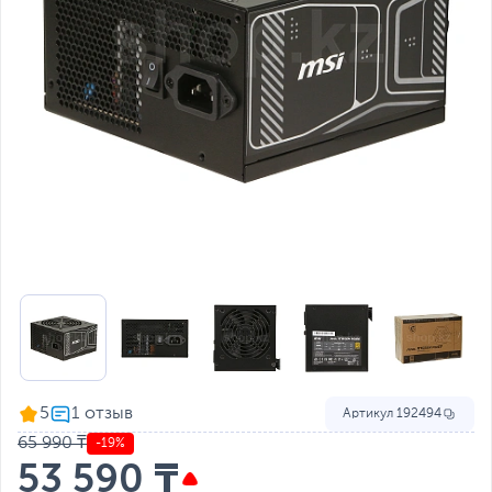
5
Артикул
192494
65 990 ₸
-19%
53 590 ₸