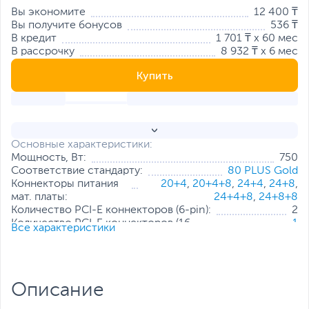
Вы экономите
12 400 ₸
Вы получите бонусов
536 ₸
В кредит
1 701 ₸ x 60 мес
В рассрочку
8 932 ₸ x 6 мес
Купить
Основные характеристики:
Мощность, Вт:
750
Соответствие стандарту:
80 PLUS Gold
Коннекторы питания
20+4
,
20+4+8
,
24+4
,
24+8
,
мат. платы:
24+4+8
,
24+8+8
Количество PCI-E коннекторов (6-pin):
2
Количество PCI-E коннекторов (16-
1
Все характеристики
pin):
Количество SATA коннекторов:
4
Количество Molex коннекторов (4-
2
pin):
Описание
Выходной ток по линии +12В, А:
62.5
Особенности:
Немодульное подключение кабелей
,