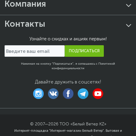
Компания
Вес с упаковкой
2.3 кг
Упаковка
RTL
Контакты
Заводские данные
Срок гарантии (мес.)
60
Узнайте о скидках и акциях первым!
Ссылка на сайт
msi.com
ПОДПИСАТЬСЯ
производителя
Если вы заметили ошибку или неточность в описании товара,
пожалуйста, выделите текст с ошибкой и нажмите Ctrl+Enter.
Нажимая на кнопку "Подписаться", я соглашаюсь с
Политикой
конфиденциальности
Xарактеристики, комплект поставки и внешний вид данного товара
могут отличаться от указанных или могут быть изменены
производителем без отражения в каталоге интернет-магазина.
Давайте дружить в соцсетях!
© 2007—
2026
ТОО «Белый Ветер KZ»
Интернет-площадка "Интернет-магазин Белый Ветер". Бытовая и