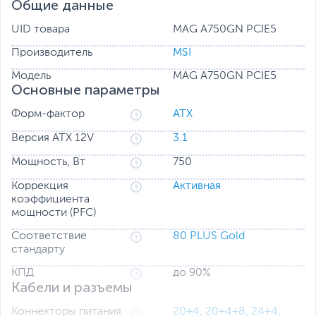
RTX 40
Общие данные
видеокарт серии
.
UID товара
MAG A750GN PCIE5
Производитель
MSI
Модель
MAG A750GN PCIE5
Основные параметры
Форм-фактор
ATX
Версия ATX 12V
3.1
Мощность, Вт
750
Коррекция
Активная
коэффициента
мощности (PFC)
Соответствие
80 PLUS Gold
стандарту
КПД
до 90%
Кабели и разъемы
Коннекторы питания
20+4
,
20+4+8
,
24+4
,