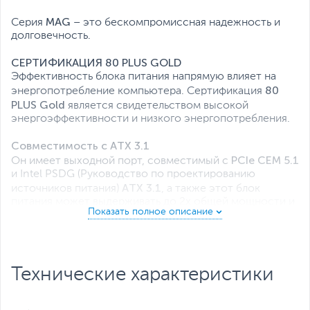
Регулируемая скорость вентилятора
,
Поддержка EPS12V
MAG
Серия
– это бескомпромиссная надежность и
Все характеристики
долговечность.
СЕРТИФИКАЦИЯ 80 PLUS GOLD
Эффективность блока питания напрямую влияет на
80
энергопотребление компьютера. Сертификация
PLUS Gold
является свидетельством высокой
энергоэффективности и низкого энергопотребления.
Совместимость с ATX 3.1
PCIe CEM 5.1
Он имеет выходной порт, совместимый с
и Intel PSDG (Руководство по проектированию
ATX 3.1
источников питания)
, а также этот блок
питания может выдерживать до 2х общей мощности и
3х мощности для GPU.
PCIE CEM 5.1
Блок питания оснащен собственным разъемом PCle
450 Вт
16-пинов с мощностью
Технические характеристики
, совместимым со
PCIe СЕМ 5.1
стандартом
, обеспечивая более
стабильную и безопасную подачу питания для