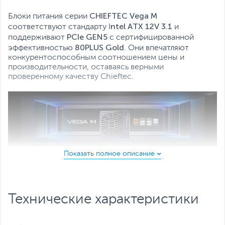
Японские конденсаторы
CHIEFTEC Vega M
Все характеристики
Блоки питания серии
ntel ATX 12V 3.1
соответствуют стандарту I
и
PCIe GEN5
поддерживают
с сертифицированной
80PLUS Gold
эффективностью
. Они впечатляют
конкурентоспособным соотношением цены и
производительности, оставаясь верными
проверенному качеству Chieftec.
Серия Vega M
оснащена преобразователем LLC Half-
Bridge с технологией DC- to-DC, что обеспечивает
повышенную энергоэффективность и стабильность.
Технические характеристики
Полностью модульная конструкция с очень длинными
черными кабелями делает её подходящей для