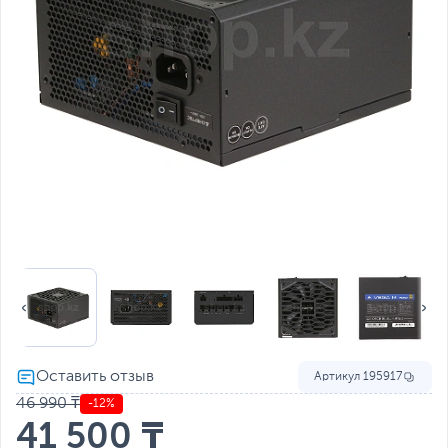
Артикул
195917
46 990 ₸
-12%
41 500 ₸