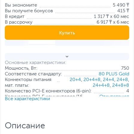
Вы экономите
5 490 ₸
Вы получите бонусов
415 ₸
В кредит
1 317 ₸ x 60 мес
В рассрочку
6 917 ₸ x 6 мес
Купить
Основные характеристики:
Мощность, Вт:
750
Соответствие стандарту:
80 PLUS Gold
Коннекторы питания
20+4
,
20+4+8
,
24+4
,
24+8
,
мат. платы:
24+4+8
,
24+8+8
Количество PCI-E коннекторов (6-pin):
4
Количество PCI-E коннекторов (16-
Отсутствуют
Все характеристики
pin):
Количество SATA коннекторов:
6
Количество Molex коннекторов (4-
3
pin):
Описание
Выходной ток по линии +12В, А:
62.5
Особенности:
Модульное подключение кабелей
,