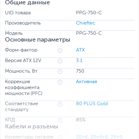
массовых геймеров, которые собирают свои системы,
Общие данные
135-мм
даже в больших корпусах ПК. Кроме того,
UID товара
PPG-750-C
вентилятор FDB оптимизирует баланс между
производительностью охлаждения и уровнем шума.
Производитель
Chieftec
Серия Vega M
— это ваше надежное решение для всех
Модель
PPG-750-C
компьютерных потребностей, оснащенное всеми
Основные параметры
необходимыми современными функциями защиты и
безопасности.
Форм-фактор
ATX
Версия ATX 12V
3.1
Мощность, Вт
750
Коррекция
Активная
коэффициента
мощности (PFC)
Соответствие
80 PLUS Gold
стандарту
КПД
85%
Кабели и разъемы
Коннекторы питания
20+4
,
20+4+8
,
24+4
,