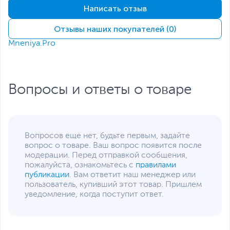
платы
Написать отзыв
65 + 15 см питание CPU
2х 60 + 15 см PCI-E
Отзывы наших покупателей (0)
60см 12V-2x6
2х 40 + 15 + 15 см SATA
Mneniya.Pro
40 + 15 + 15 см Molex
Электрические параметры
Входное напряжение
100 ~ 240 В
Вопросы и ответы о товаре
Входная частота
50 ~ 60 Гц
Выходной ток по
20
линии +3.3В, А
Вопросов еще нет, будьте первым, задайте
Выходной ток по
20
вопрос о товаре. Ваш вопрос появится после
линии +5В, А
модерации. Перед отправкой сообщения,
Выходной ток по
62.5
пожалуйста, ознакомьтесь с
правилами
линии +12В, А
публикации
. Вам ответит наш менеджер или
Система охлаждения
пользователь, купивший этот товар. Пришлем
уведомление, когда поступит ответ.
Размер вентилятора
13.5 см
Тип подшипника
Гидродинамический
вентилятора