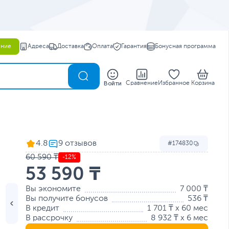
ение
Адреса
Доставка
Оплата
Гарантия
Бонусная программа
0
Войти
Сравнение
Избранное
Корзина
4.8
174830
60 590 ₸
-12%
53 590 ₸
Вы экономите
7 000 ₸
Вы получите бонусов
536 ₸
В кредит
1 701 ₸ x 60 мес
В рассрочку
8 932 ₸ x 6 мес