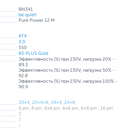
BN341
be quiet!
Pure Power 12 M
LD
ATX
3.0
550
 эффективностью преобразования энергии до 92.8%.
80 PLUS Gold
ребляемая мощность, снижение затрат на
Эффективность (%) при 230V, нагрузка 20% -
Pure Power 12 M 550
 тихая работа системы охлаждения.
89.3
щных игровых систем.
Эффективность (%) при 230V, нагрузка 50% -
92.8
СТАНДАРТАМ
Эффективность (%) при 230V, нагрузка 100% -
90.9
20+4
,
20+4+8
,
24+4
,
24+8
ATX 3.0, обладающий как разъемом 12VHPWR для
6 pin, 8 pin, 6+6 pin, 6+8 pin, 8+8 pin , 16 pin
 и 6+2-контактными разъемами PCIe 4.0 для поддержки
2
лок питания является действительно универсальным
2
щих систем.
1