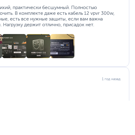
1800 об/мин
 тихий, практически бесшумный. Полностью
ить. В комплекте даже есть кабель 12 vpvr 300w,
160
ные, есть все нужные защиты, если вам важна
15 х 8.6 х 16 см
. Нагрузку держит отлично, присадок нет.
28.6 х 22.2 х 10 см
1.58 кг
2.79 кг
RTL
12
bequiet.com/ru
уйста, выделите текст с ошибкой и нажмите Ctrl+Enter.
1 год назад
а могут отличаться от указанных или могут быть изменены производителем
о сборки на высоком уровне, внешний вид
эстетики, мощность достаточная для моей системы,
дежности.
елей.