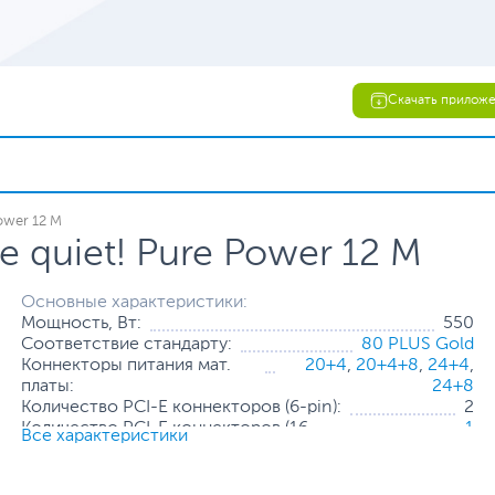
Скачать прилож
ower 12 M
 quiet! Pure Power 12 M
Основные характеристики:
Мощность, Вт:
550
Соответствие стандарту:
80 PLUS Gold
Коннекторы питания мат.
20+4
,
20+4+8
,
24+4
,
платы:
24+8
Количество PCI-E коннекторов (6-pin):
2
Количество PCI-E коннекторов (16-
1
Все характеристики
pin):
Количество SATA коннекторов:
5
Количество Molex коннекторов (4-
2