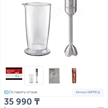
Артикул
164701
35 990 ₸