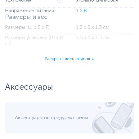
Технология
Угольно-цинковая
Напряжение питания
1.5 В
Размеры и вес
Размеры (Ш х В х Г)
1.3 х 5 х 1.3 см
Размеры упаковки (Ш х В
5.5 х 5 х 1.5 см
х Г)
Вес с упаковкой
0.07 кг
Упаковка
OEM
Заводские данные
Срок гарантии (мес.)
1
Аксессуары
Ссылка на сайт
www.varta.ru
производителя
Если вы заметили ошибку или неточность в описании товара,
пожалуйста, выделите текст с ошибкой и нажмите Ctrl+Enter.
Xарактеристики, комплект поставки и внешний вид данного товара
Аксессуары не предусмотрены.
могут отличаться от указанных или могут быть изменены
производителем без отражения в каталоге интернет-магазина.