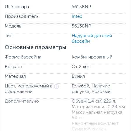
включенного в комплект.
UID товара
56138NP
Производитель
Intex
Модель
56138NP
Тип
Надувной детский
бассейн
Основные параметры
Форма бассейна
Комбинированный
Возраст
От 2 лет
Материал
Винил
Цвет, используемый в
Голубой, Наличие
оформлении
рисунка, Розовый
Дополнительно
Объем (14 см) 229 л.
Материал винил 0,28 мм
Максимальная нагрузка
54 кг
Ремонтный комплект
Сливной клапан