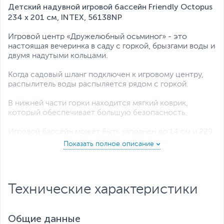
Детский надувной игровой бассейн Friendly Octopus
234 х 201 см, INTEX, 56138NP
Игровой центр «Дружелюбный осьминог» - это
настоящая вечеринка в саду с горкой, брызгами воды и
двумя надутыми кольцами.
Когда садовый шланг подключен к игровому центру,
распылитель воды распыляется рядом с горкой.
В нижней части горки находится мягкий коврик,
который обеспечивает большую безопасность.
Игровой бассейн может быть заполнен до 14 см и 229
литров воды.
Бассейн оборудован сливной пробкой.
Материал имеет винил толщиной 0,28 мм, устойчив к
Технические характеристики
детским играм.
При обнаружении утечки ее можно легко и быстро
Общие данные
устранить с помощью ремонтного комплекта,