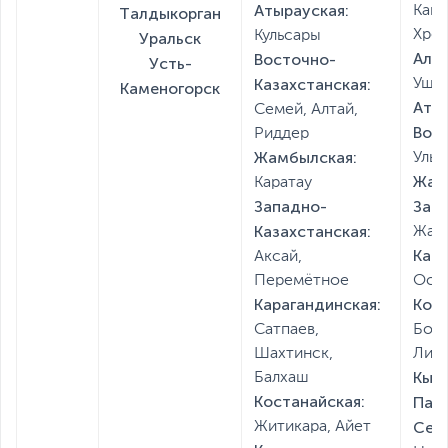
Атырауская:
Канд
Талдыкорган
Хро
Кульсары
Уральск
Алм
Восточно-
Усть-
Казахстанская:
Уша
Каменогорск
Аты
Семей, Алтай,
Вос
Риддер
Жамбылская:
Ульк
Жам
Каратау
Западно-
Зап
Казахстанская:
Жани
Кара
Аксай,
Перемётное
Осак
Карагандинская:
Кос
Сатпаев,
Боро
Шахтинск,
Лиса
Кыз
Балхаш
Костанайская:
Пав
Сев
Житикара, Айет