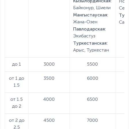
Кызылординская:
Ново
Байконур, Шиели
Серг
Мангыстауская:
Тур
Жана-Озен
Сар
Павлодарская:
Экибастуз
Туркестанская:
Арыс, Туркестан
до 1
3000
5500
от 1 до
3500
6000
1.5
от 1.5
4000
6500
до 2
от 2 до
4500
7000
2.5