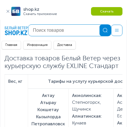
shop.kz
Скачать
Скачать приложение
Главная
Информация
Доставка
Доставка товаров Белый Ветер через
курьерскую службу EXLINE Стандарт
Вес, кг
Тарифы на услугу курьерской доста
Актау
Акмолинская:
Акмо
Атырау
Степногорск,
Астр
Кокшетау
Щучинск
Держ
Алматинская:
Кызылорда
Есил
Акт
Петропавловск
Кунаев