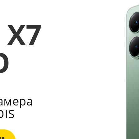
 X7
O
амера
OIS