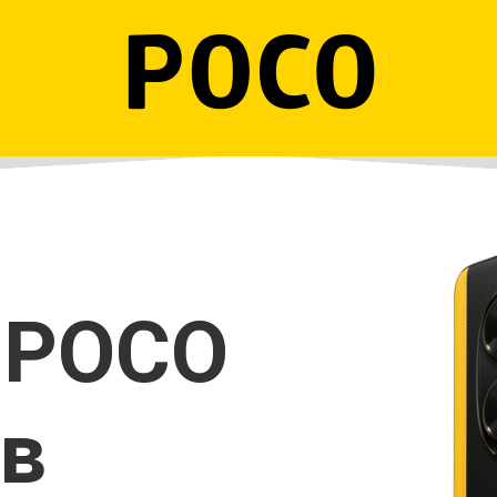
 POCO
 в