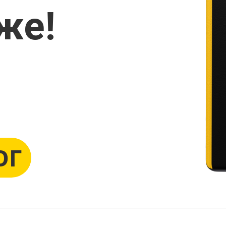
же!
ОГ