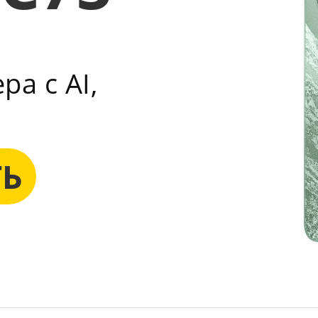
а с AI,
ТЬ