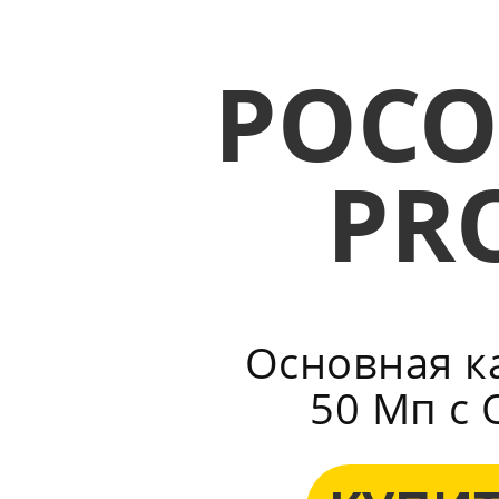
POCO
PR
Основная к
50 Мп с 