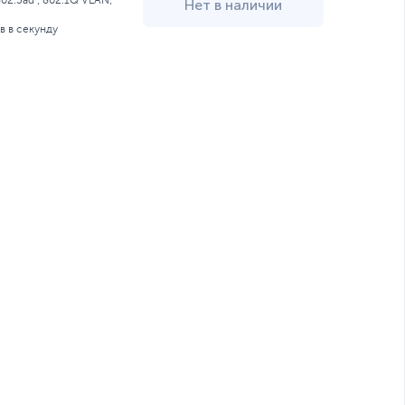
 802.3ad ; 802.1Q VLAN;
Нет в наличии
в в секунду