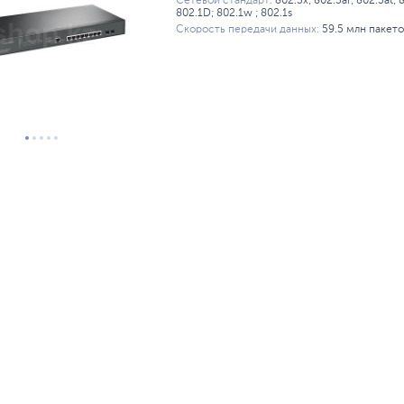
Сетевой стандарт:
802.3x; 802.3af; 802.3at;
802.1D; 802.1w ; 802.1s
Скорость передачи данных:
59.5 млн пакето