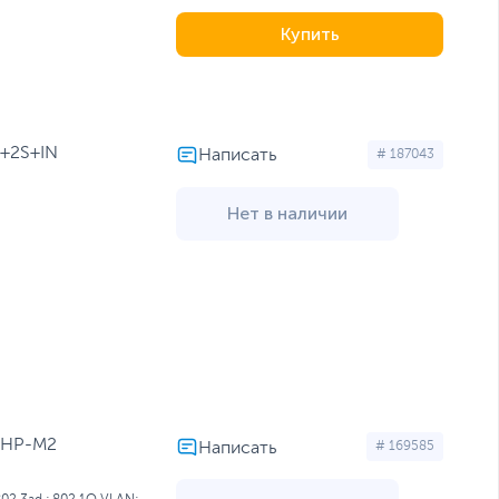
Купить
G+2S+IN
# 187043
Нет в наличии
0XHP-M2
# 169585