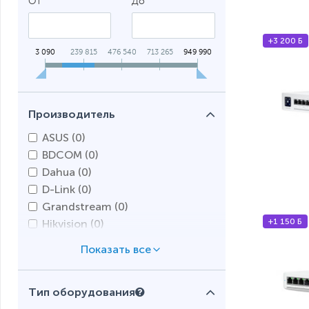
От
До
+3 200 Б
3 090
239 815
476 540
713 265
949 990
Производитель
ASUS (
0
)
BDCOM (
0
)
Dahua (
0
)
D-Link (
0
)
Grandstream (
0
)
+1 150 Б
Hikvision (
0
)
H3C (
0
)
HP (
0
)
Huawei (
0
)
Тип оборудования
Mercusys (
0
)