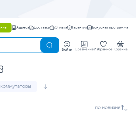
ение
Адреса
Доставка
Оплата
Гарантия
Бонусная программа
0
Войти
Сравнение
Избранное
Корзина
8
 коммутаторы
по новизне