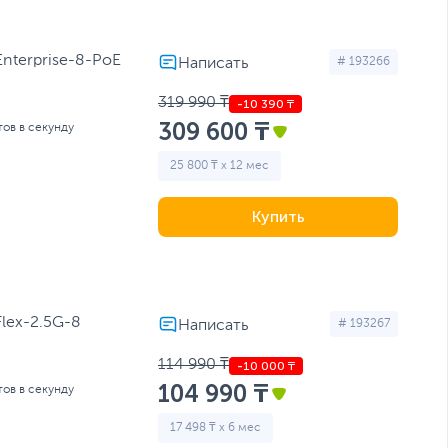
Enterprise-8-PoE
# 193266
319 990 ₸
309 600 ₸
тов в секунду
25 800 ₸ x 12 мес
Купить
Flex-2.5G-8
# 193267
114 990 ₸
104 990 ₸
тов в секунду
17 498 ₸ x 6 мес