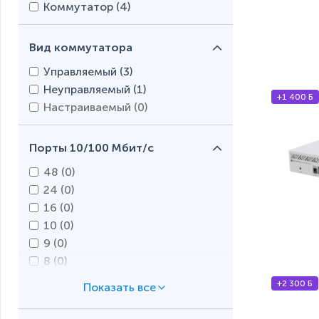
MikroTik (
1
)
Коммутатор (
4
)
Moxa (
0
)
TP-Link (
1
)
Вид коммутатора
Ubiquiti (
2
)
Управляемый (
3
)
Неуправляемый (
1
)
+1 400 Б
Настраиваемый (
0
)
Порты 10/100 Мбит/с
48 (
0
)
24 (
0
)
16 (
0
)
10 (
0
)
9 (
0
)
8 (
0
)
6 (
0
)
+2 300 Б
5 (
0
)
4 (
0
)